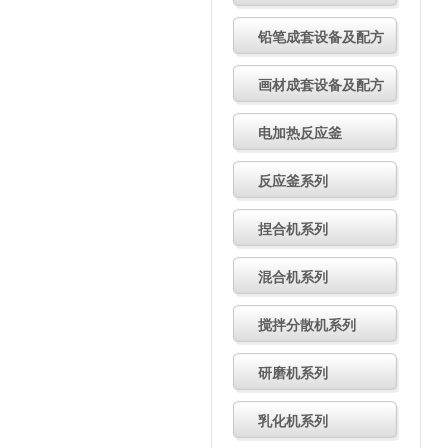
小型装载机的使用技巧有哪些
2
小型装载机的应用领域有哪些
2
铅笔成套设备及配方
如何延长小型装载机的使用寿命
小型装载机：多场景作业好帮手
画材成套设备及配方
如何正确操作和维护小型装载机
小型装载机的维护保养方法有哪
小型装载机常见类型有哪些
202
电加热反应釜
小型装载机操作与维护注意事项
小型装载机的特点和应用场景
2
如何评估小型装载机的质量与性
反应釜系列
如何挑选合适的小型装载机？
2
小型装载机的选型要点
2024.11
捏合机系列
小型装载机有哪些优势
2024.10
混合机系列
搅拌分散机系列
研磨机系列
乳化机系列