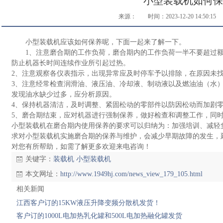
小型装载机如何保
026.04.23
026.03.18
来源：
时间：2023-12-20 14:50:15
2026.01.27
2025.12.24
小型装载机应该如何保养呢，下面一起来了解一下。
2025.11.27
些
2025.10.22
1、注意磨合期的工作负荷，磨合期内的工作负荷一半不要超过额
5.07.23
防止机器长时间连续作业所引起过热。
2025.06.20
2、注意观察各仪表指示，出现异常应及时停车予以排除，在原因未
025.04.16
3、注意经常检查润滑油、液压油、冷却液、制动液以及燃油油（水
能？
2025.03.18
发现油水缺少过多，应分析原因。
024.12.18
4、保持机器清洁，及时调整、紧固松动的零部件以防因松动而加剧
.21
.16
5、磨合期结束，应对机器进行强制保养，做好检查和调整工作，同
小型装载机在磨合期内使用保养的要求可以归纳为：加强培训、减轻
求对小型装载机实施磨合期的保养与维护，会减少早期故障的发生，
对您有所帮助，如需了解更多欢迎来电咨询！
关键字：
装载机
小型装载机
本文网址：
http://www.1949hj.com/news_view_179_105.html
相关新闻
江西客户订的15KW液压升降变频分散机发货！
客户订的1000L电加热乳化罐和500L电加热融化罐发货