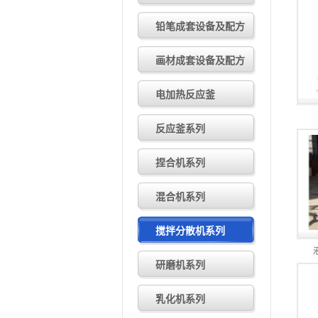
小型装载机有哪些优势
2024.10
小型装载机的使用技巧有哪些
2
铅笔成套设备及配方
小型装载机的应用领域有哪些
2
如何延长小型装载机的使用寿命
画材成套设备及配方
小型装载机：多场景作业好帮手
如何正确操作和维护小型装载机
小型装载机的维护保养方法有哪
电加热反应釜
小型装载机常见类型有哪些
202
小型装载机操作与维护注意事项
小型装载机的特点和应用场景
2
反应釜系列
如何评估小型装载机的质量与性
如何挑选合适的小型装载机？
2
捏合机系列
小型装载机的选型要点
2024.11
小型装载机有哪些优势
2024.10
混合机系列
搅拌分散机系列
研磨机系列
乳化机系列