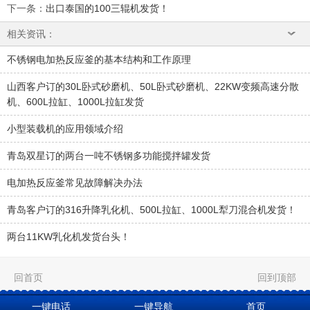
下一条
：
出口泰国的100三辊机发货！
相关资讯：
不锈钢电加热反应釜的基本结构和工作原理
山西客户订的30L卧式砂磨机、50L卧式砂磨机、22KW变频高速分散
机、600L拉缸、1000L拉缸发货
小型装载机的应用领域介绍
青岛双星订的两台一吨不锈钢多功能搅拌罐发货
电加热反应釜常见故障解决办法
青岛客户订的316升降乳化机、500L拉缸、1000L犁刀混合机发货！
两台11KW乳化机发货台头！
回首页
回到顶部
版权所有：
莱州市建国化工机械有限公司
一键电话
一键导航
首页